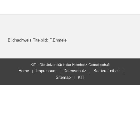
Bildnachweis Titelbild: F.Ehmele
KIT – Die Universität in der Helmholtz-Gemeinschaft
letzte Änderung: 20.07.2026
Home
Impressum
Datenschutz
Barrierefreiheit
Sitemap
KIT