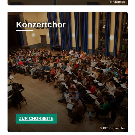
F.Ehmele
Konzertchor
ZUR CHORSEITE
KIT Konzertchor