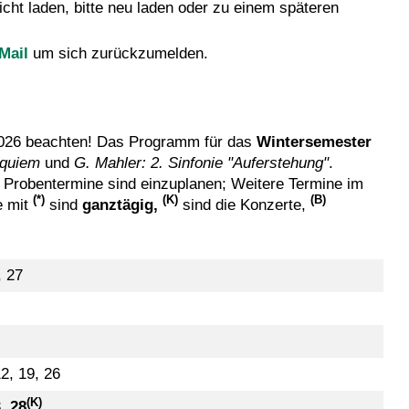
cht laden, bitte neu laden oder zu einem späteren
Mail
um sich zurückzumelden.
026 beachten! Das Programm für das
Wintersemester
equiem
und
G. Mahler: 2. Sinfonie "Auferstehung"
.
 Probentermine sind einzuplanen; Weitere Termine im
(*)
(K)
(B)
e mit
sind
ganztägig,
sind die Konzerte,
, 27
12, 19, 26
(K)
3,
28