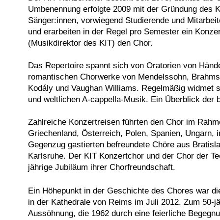
Umbenennung erfolgte 2009 mit der Gründung des Kar
Sänger:innen, vorwiegend Studierende und Mitarbeite
und erarbeiten in der Regel pro Semester ein Konzer
(Musikdirektor des KIT) den Chor.
Das Repertoire spannt sich von Oratorien von Händ
romantischen Chorwerke von Mendelssohn, Brahms u
Kodály und Vaughan Williams. Regelmäßig widmet si
und weltlichen A-cappella-Musik. Ein Überblick der 
Zahlreiche Konzertreisen führten den Chor im Rahm
Griechenland, Österreich, Polen, Spanien, Ungarn, 
Gegenzug gastierten befreundete Chöre aus Bratisl
Karlsruhe. Der KIT Konzertchor und der Chor der Te
jährige Jubiläum ihrer Chorfreundschaft.
Ein Höhepunkt in der Geschichte des Chores war di
in der Kathedrale von Reims im Juli 2012. Zum 50-j
Aussöhnung, die 1962 durch eine feierliche Begeg