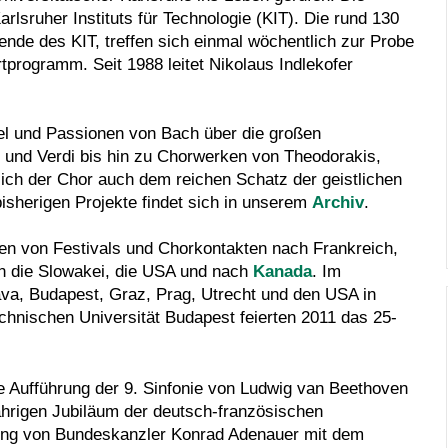
lsruher Instituts für Technologie (KIT). Die rund 130
nde des KIT, treffen sich einmal wöchentlich zur Probe
tprogramm. Seit 1988 leitet Nikolaus Indlekofer
el und Passionen von Bach über die großen
nd Verdi bis hin zu Chorwerken von Theodorakis,
ch der Chor auch dem reichen Schatz der geistlichen
bisherigen Projekte findet sich in unserem
Archiv
.
en von Festivals und Chorkontakten nach Frankreich,
in die Slowakei, die USA und nach
Kanada
. Im
ava, Budapest, Graz, Prag, Utrecht und den USA in
chnischen Universität Budapest feierten 2011 das 25-
e Aufführung der 9. Sinfonie von Ludwig van Beethoven
ährigen Jubiläum der deutsch-französischen
nung von Bundeskanzler Konrad Adenauer mit dem