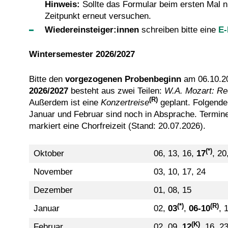
Hinweis:
Sollte das Formular beim ersten Mal ni
Zeitpunkt erneut versuchen.
Wiedereinsteiger:innen
schreiben bitte eine
E-
Wintersemester 2026/2027
Bitte den
vorgezogenen Probenbeginn
am 06.10.2
2026/2027
besteht aus zwei Teilen:
W.A. Mozart: R
(R)
Außerdem ist eine
Konzertreise
geplant. Folgende
Januar und Februar sind noch in Absprache. Termin
markiert eine Chorfreizeit (Stand: 20.07.2026).
(*)
Oktober
06, 13, 16,
17
, 20
November
03, 10, 17, 24
Dezember
01, 08, 15
(*)
(R)
Januar
02,
03
,
06-10
, 
(K)
Februar
02, 09,
12
, 16, 2