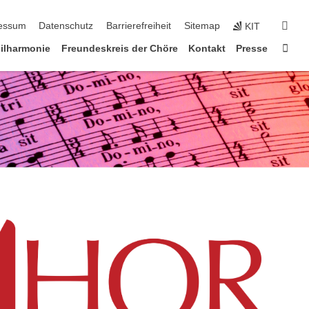
erspringen
suc
essum
Datenschutz
Barrierefreiheit
Sitemap
KIT
Star
ilharmonie
Freundeskreis der Chöre
Kontakt
Presse