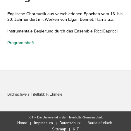
Englische Chormusik aus verschiedenen Epochen vom 16. bis
20. Jahrhundert mit Werken von Elgar, Bennet, Harris u.a.
Instrumentale Begleitung durch das Ensemble RicciCapricci
Programmheft
Bildnachweis Titelbild: F.Ehmele
KIT – Die Universität in der Helmholtz-Gemeinschaft
letzte Änderung: 10.03.2023
Home
Impressum
Datenschutz
Barrierefreiheit
Sitemap
KIT